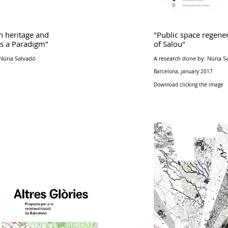
n heritage and
"Public space regener
as a Paradigm"
of Salou"
Núria Salvadó
A research done by: Núria S
Barcelona, january 2017
Download clicking the image