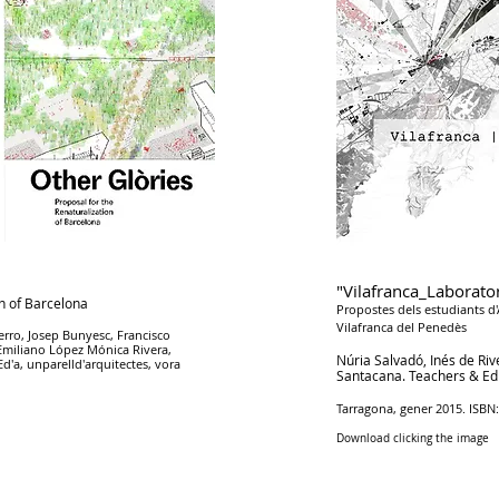
"Vilafranca_Laborator
on of Barcelona
Propostes dels estudiants d'
Vilafranca del Penedès
rro, Josep Bunyesc, Francisco
 Emiliano López Mónica Rivera,
Núria Salvadó, Inés de Riv
d'a, unparelld'arquitectes, vora
Santacana. Teachers & Ed
Tarragona, gener 2015. ISBN
Download clicking the image