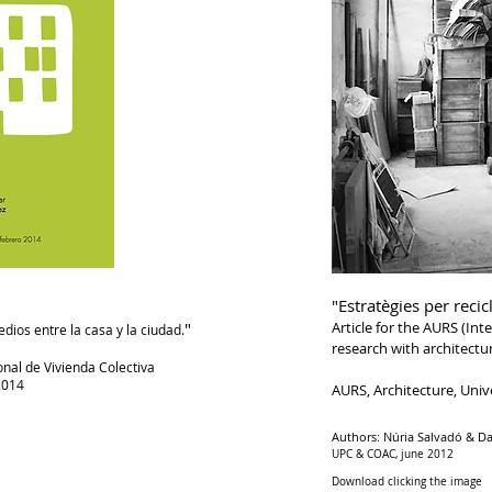
"Estratègies per recic
"
Article for the AURS (In
dios entre la casa y la ciudad.
research with architectur
onal de Vivienda Colectiva
2014
AURS, Architecture, Univ
Authors: Núria Salvadó & Da
UPC & COAC, june 2012
Download clicking the image