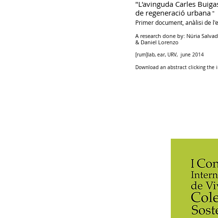
"L'avinguda Carles Buigas
de regeneració urbana
"
Primer document, anàlisi de l'e
A research done by: Núria Salvad
& Daniel Lorenzo
[rum]lab, ear, URV, june 2014
Download an abstract clicking the 