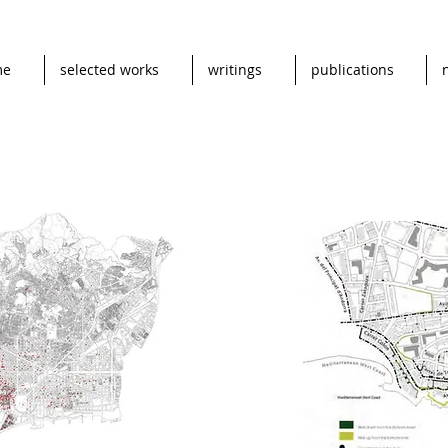
me
selected works
writings
publications