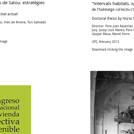
 de Salou: estratègies
"Intervals habitats.
Ap
de l'habitatge col·lectiu 
stat actual
Doctoral thesis by Núria
o, Inés de Rivera, Ton Salvadó
Director: Pere Joan Ravetllat.
Jury: Josep Lluís Mateo, Pere 
Gaspar Maza, Manel Ferre.
image
UPC, february 2013
Download clicking the image