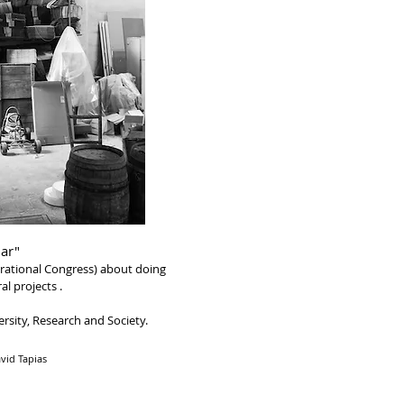
lar"
terational Congress) about doing
al projects .
ersity, Research and Society.
vid Tapias