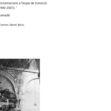
roximacions a l'espai de transició
(1990-2007). "
 Salvadó
Fuertes, Manel Bailo,