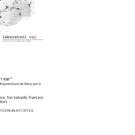
i ear"
Arquitectura de Reus per a
era, Ton Salvadó, Francesc
itors
:13-978-84-617-3713-0